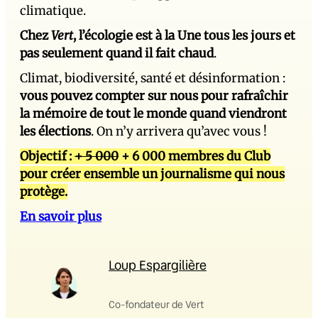
climatique.
Chez
Vert
, l’écologie est à la Une tous les jours et
pas seulement quand il fait chaud
.
Climat, biodiversité, santé et désinformation :
vous pouvez compter sur nous pour rafraîchir
la mémoire de tout le monde quand viendront
les élections
. On n’y arrivera qu’avec vous !
Objectif :
+ 5 000
+ 6 000 membres du Club
pour créer ensemble un journalisme qui nous
protège.
En savoir plus
Loup Espargilière
Co-fondateur de Vert