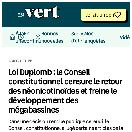
Aller
au
Je fais un don
contenu
À la
En
Bonnes
Nos
Séries
Vidé
une
continu
nouvelles
d’été
enquêtes
AGRICULTURE
Loi Duplomb : le Conseil
constitutionnel censure le retour
des néonicotinoïdes et freine le
développement des
mégabassines
Dans une décision rendue publique ce jeudi, le
Conseil constitutionnel a jugé certains articles de la