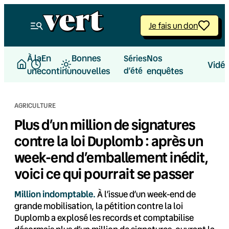
Aller
au
Je fais un don
contenu
À la
En
Bonnes
Nos
Séries
Vidé
une
continu
nouvelles
d’été
enquêtes
AGRICULTURE
Plus d’un million de signatures
contre la loi Duplomb : après un
week-end d’emballement inédit,
voici ce qui pourrait se passer
Million indomptable.
À l’issue d’un week-end de
grande mobilisation, la pétition contre la loi
Duplomb a explosé les records et comptabilise