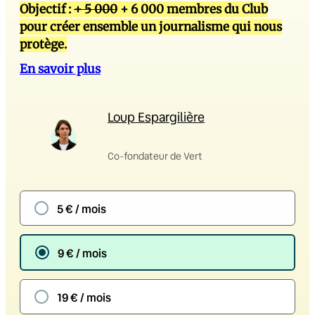
Objectif :
+ 5 000
+ 6 000 membres du Club
pour créer ensemble un journalisme qui nous
protège.
En savoir plus
Loup Espargilière
Co-fondateur de Vert
5 € / mois
9 € / mois
19 € / mois