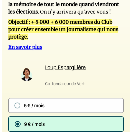
la mémoire de tout le monde quand viendront
les élections
. On n’y arrivera qu’avec vous !
Objectif :
+ 5 000
+ 6 000 membres du Club
pour créer ensemble un journalisme qui nous
protège.
En savoir plus
Loup Espargilière
Co-fondateur de Vert
5 € / mois
9 € / mois