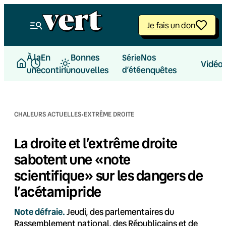
Aller
au
Je fais un don
contenu
À la
En
Bonnes
Nos
Série
Vidéo
une
continu
nouvelles
d’été
enquêtes
·
CHALEURS ACTUELLES
EXTRÊME DROITE
La droite et l’extrême droite
sabotent une «note
scientifique» sur les dangers de
l’acétamipride
Note défraie.
Jeudi, des parlementaires du
Rassemblement national, des Républicains et de