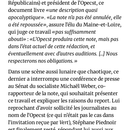
Républicains) et président de l’Opecst, ce
document livre
«une description quasi
apocalyptique».
«La note n’a pas été annulée, elle
a été repoussée»
, assure l’élu du Maine-et-Loire,
qui juge ce travail
«pas suffisamment
abouti»
:
«L’Opecst produira cette note, mais pas
dans l’état actuel de cette rédaction, et
éventuellement avec d’autres auditions. […] Nous
respecterons nos obligations.»
Dans une scène aussi lunaire que chaotique, ce
dernier a interrompu une conférence de presse
au Sénat du socialiste Michaël Weber, co-
rapporteur de la note, qui souhaitait présenter
ce travail et expliquer les raisons du report. Lui
reprochant d’avoir sollicité les journalistes au
nom de l’Opecst (ce qui n’était pas le cas dans
l’invitation reçue par
Vert
), Stéphane Piednoir
est finalement resté, répondant lui aussi aux