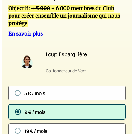
Objectif :
+ 5 000
+ 6 000 membres du Club
pour créer ensemble un journalisme qui nous
protège.
En savoir plus
Loup Espargilière
Co-fondateur de Vert
5 € / mois
9 € / mois
19 € / mois