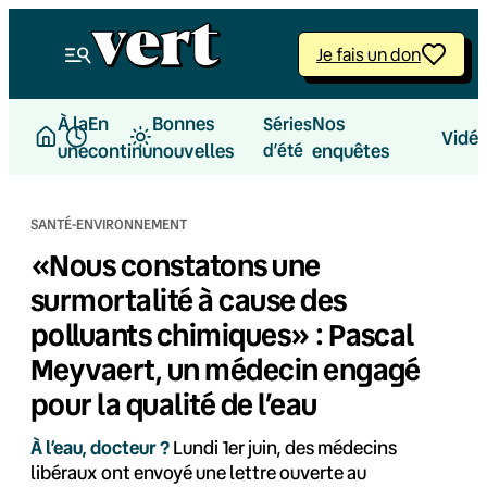
Aller
au
Je fais un don
contenu
À la
En
Bonnes
Nos
Séries
Vidé
une
continu
nouvelles
d’été
enquêtes
SANTÉ-ENVIRONNEMENT
«Nous constatons une
surmortalité à cause des
polluants chimiques» : Pascal
Meyvaert, un médecin engagé
pour la qualité de l’eau
À l’eau, docteur ?
Lundi 1er juin, des médecins
libéraux ont envoyé une lettre ouverte au