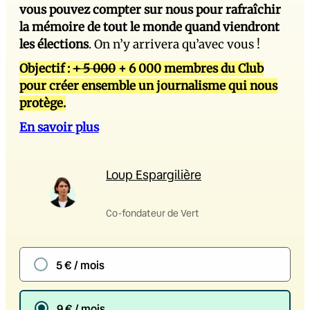
vous pouvez compter sur nous pour rafraîchir
la mémoire de tout le monde quand viendront
les élections
. On n’y arrivera qu’avec vous !
Objectif :
+ 5 000
+ 6 000 membres du Club
pour créer ensemble un journalisme qui nous
protège.
En savoir plus
Loup Espargilière
Co-fondateur de Vert
5 € / mois
9 € / mois