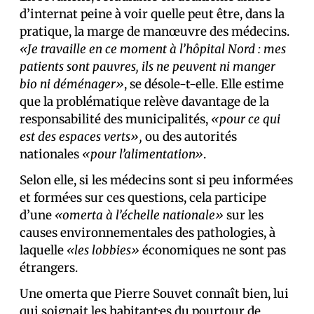
d’internat peine à voir quelle peut être, dans la
pratique, la marge de manœuvre des médecins.
«Je travaille en ce moment à l’hôpital Nord : mes
patients sont pauvres, ils ne peuvent ni manger
bio ni déménager»
, se désole-t-elle. Elle estime
que la problématique relève davantage de la
responsabilité des municipalités,
«pour ce qui
est des espaces verts»,
ou des autorités
nationales
«pour l’alimentation»
.
Selon elle, si les médecins sont si peu informé·es
et formé·es sur ces questions, cela participe
d’une
«omerta à l’échelle nationale»
sur les
causes environnementales des pathologies, à
laquelle
«les lobbies»
économiques ne sont pas
étrangers.
Une omerta que Pierre Souvet connaît bien, lui
qui soignait les habitant·es du pourtour de