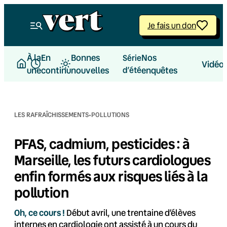
Aller
au
Je fais un don
contenu
À la
En
Bonnes
Nos
Série
Vidéo
une
continu
nouvelles
d’été
enquêtes
·
LES RAFRAÎCHISSEMENTS
POLLUTIONS
PFAS, cadmium, pesticides : à
Marseille, les futurs cardiologues
enfin formés aux risques liés à la
pollution
Oh, ce cours !
Début avril, une trentaine d’élèves
internes en cardiologie ont assisté à un cours du