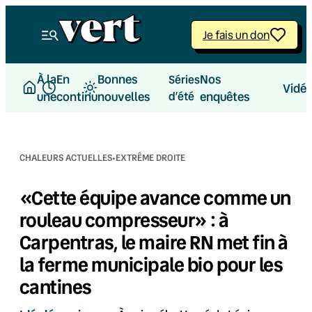
Aller
au
Je fais un don
contenu
À la
En
Bonnes
Nos
Séries
Vidé
une
continu
nouvelles
d’été
enquêtes
·
CHALEURS ACTUELLES
EXTRÊME DROITE
«Cette équipe avance comme un
rouleau compresseur» : à
Carpentras, le maire RN met fin à
la ferme municipale bio pour les
cantines