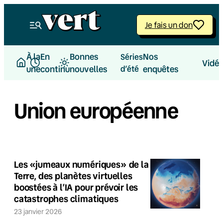
Je fais un don
À la
En
Bonnes
Nos
Séries
Vidé
une
continu
nouvelles
d’été
enquêtes
Union européenne
Les «jumeaux numériques» de la
Terre, des planètes virtuelles
boostées à l’IA pour prévoir les
catastrophes climatiques
23 janvier 2026