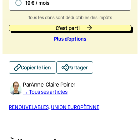
19 € / mois
Tous les dons sont déductibles des impôts
C'est parti
Plus d’option
s
Copier le lien
Partager
Par
Anne-Claire Poirier
→ Tous ses articles
RENOUVELABLES
, 
UNION EUROPÉENNE