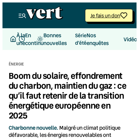
Aller
au
Je fais un don
contenu
À la
En
Bonnes
Nos
Série
Vidéo
une
continu
nouvelles
d’été
enquêtes
ÉNERGIE
Boom du solaire, effondrement
du charbon, maintien du gaz : ce
qu’il faut retenir de la transition
énergétique européenne en
2025
Charbonne nouvelle.
Malgré un climat politique
défavorable, les énergies renouvelables ont