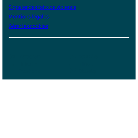
Signaler des faits de violence
Mentions légales
Gérer les cookies
Instagram
YouTube
LinkedIn
TikTok
Facebook
Bluesky
Soutenez Vert, un média indépendant et
sans publicité
Je fais un don