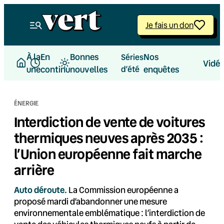
Aller
au
Je fais un don
contenu
À la
En
Bonnes
Nos
Séries
Vidé
une
continu
nouvelles
d’été
enquêtes
ÉNERGIE
Interdiction de vente de voitures
thermiques neuves après 2035 :
l’Union européenne fait marche
arrière
Auto déroute.
La Commission européenne a
proposé mardi d’abandonner une mesure
environnementale emblématique : l’interdiction de