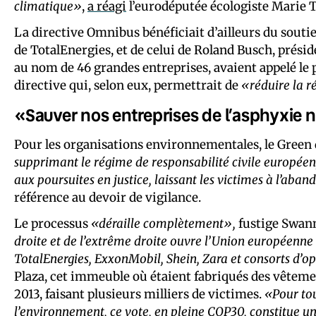
climatique»
,
a réagi
l’eurodéputée écologiste Marie T
La directive Omnibus bénéficiait d’ailleurs du sout
de TotalEnergies, et de celui de Roland Busch, prési
au nom de 46 grandes entreprises, avaient appelé le
directive qui, selon eux, permettrait de
«réduire la r
«Sauver nos entreprises de l’asphyxie 
Pour les organisations environnementales, le Green
supprimant le régime de responsabilité civile européen
aux poursuites en justice, laissant les victimes à l’aba
référence au devoir de vigilance.
Le processus
«déraille complètement»,
fustige Swan
droite et de l’extrême droite ouvre l’Union européenne
TotalEnergies, ExxonMobil, Shein, Zara et consorts d’o
Plaza, cet immeuble où étaient fabriqués des vêtemen
2013, faisant plusieurs milliers de victimes.
«Pour tou
l’environnement, ce vote, en pleine COP30, constitue un