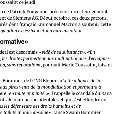
oussaint ce jeudi.
ien de Patrick Pouyanné, président-directeur général
dent de Siemens AG. Début octobre, ces deux patrons,
 président français Emmanuel Macron à soutenir cette
égulation excessive
» et
«la bureaucratie»
.
normative»
 deal est désormais
«vidé de sa substance»
.
«En
, les droites permettent aux multinationales d’échapper
ndon, sans réparation»
, poursuit Marie Toussaint, faisant
n Bommier, de l’ONG Bloom :
«Cette alliance de la
 aux pires vents de la mondialisation et permettra à
pérer en toute impunité.»
Il rappelle le scandale du Rana
ts de marques occidentales et qui s’est effondré en
s les défenseurs des droits humains et de
e faillite morale absolue»
, tance Swann Bommier.