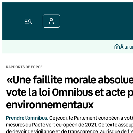
Aller
au
contenu
Menu
À la 
RAPPORTS DE FORCE
«Une faillite morale absolu
vote la loi Omnibus et acte 
environnementaux
Prendre l’omnibus.
Ce jeudi, le Parlement européen a voté
mesures du Pacte vert européen de 2021. Ce texte assoup
de devoir de vigilance et de transparence, au risque de fr