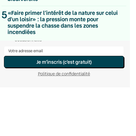
Du lundi au vendredi
Hebdomadaire
5
«Faire primer l’intérêt de la nature sur celui
Le samedi
d’un loisir» : la pression monte pour
Chaleurs Actuelles
suspendre la chasse dans les zones
Une fois par mois
incendiées
C’était Mieux Après
Occasionnelle
Je m’inscris (c’est gratuit)
Politique de confidentialité