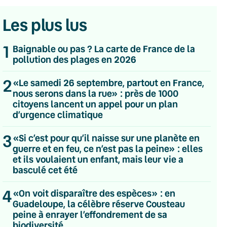
Les plus lus
1
Baignable ou pas ? La carte de France de la
pollution des plages en 2026
2
«Le samedi 26 septembre, partout en France,
nous serons dans la rue» : près de 1000
citoyens lancent un appel pour un plan
d’urgence climatique
3
«Si c’est pour qu’il naisse sur une planète en
guerre et en feu, ce n’est pas la peine» : elles
et ils voulaient un enfant, mais leur vie a
basculé cet été
4
«On voit disparaître des espèces» : en
Guadeloupe, la célèbre réserve Cousteau
💌 Inscrivez-vous à nos newsletters
peine à enrayer l’effondrement de sa
biodiversité
Quotidienne