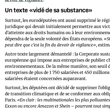
Un texte «vidé de sa substance»
Surtout, les eurodéputé·es ont aussi supprimé le rég
juridique qui devait initialement permettre aux vict
d’atteinte aux droits humains ou à leur environneme
dépendra de la seule volonté des États européens.
«Si
peut dire que c’est la fin du devoir de vigilance»
, esti
Autre texte largement démantelé : la Corporate sustai
européenne qui impose aux entreprises de publier ch
environnementaux. De la même manière, son seuil d’a
entreprises de plus de 1 750 salarié·es et 450 millions
salarié·es étaient concernées auparavant.
Surtout, les député·es ont décidé de supprimer l’obl
de transition climatique et de se conformer aux obli
Paris.
«En clair : les multinationales les plus polluant
Exxon ou encore Amazon et Shein – pourront tout simp