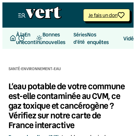
Aller
au
Je fais un don
contenu
À la
En
Bonnes
Nos
Séries
Vidé
une
continu
nouvelles
d’été
enquêtes
·
SANTÉ-ENVIRONNEMENT
EAU
L’eau potable de votre commune
est-elle contaminée au CVM, ce
gaz toxique et cancérogène ?
Vérifiez sur notre carte de
France interactive