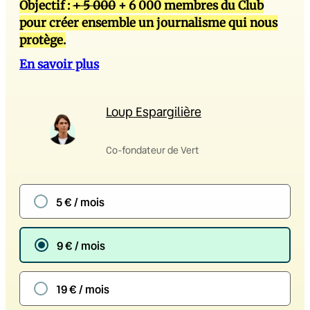
Objectif :
+ 5 000
+ 6 000 membres du Club
pour créer ensemble un journalisme qui nous
protège.
En savoir plus
Loup Espargilière
Co-fondateur de Vert
5 € / mois
9 € / mois
19 € / mois