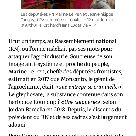
Les député·es RN Marine Le Pen et Jean-Philippe
Tanguy, à l’Assemblée nationale, le 12 mai dernier.
© Arthur N. Orchard/Hans Lucas via AFP
Il fut un temps, au Rassemblement national
(RN), où l’on ne mâchait pas ses mots pour
attaquer l’agroindustrie. Soucieuse de son
image anti-système et proche du peuple,
Marine Le Pen, cheffe des député·es frontistes,
estimait en 2017 que Monsanto, le géant de
l’agrochimie, était
«une entreprise criminelle»
.
Le glyphosate, la substance contenue dans son
herbicide Roundup ?
«Une saloperie»
, selon
Jordan Bardella en 2018. Depuis, le discours du
président du RN et de ses cadres s’est largement
adouci.
Pour Erwan Lecoeur, sociologue spécialiste de