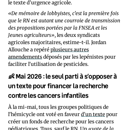
le texte d’urgence agricole.
«De mémoire de lobbyistes, c’est la première fois
que le RN est autant une courroie de transmission
des propositions portées par la FNSEA et les
Jeunes agriculteurs»
, les deux syndicats
agricoles majoritaires, estime-t-il. Jordan
Allouche a repéré
plusieurs autres
amendements
déposés par les lepénistes pour
faciliter l’utilisation de pesticides.
👶
Mai 2026 : l
e seul parti à s’opposer à
un texte pour financer la recherche
contre les cancers
infantiles
À la mi-mai, tous les groupes politiques de
l’hémicycle ont voté en faveur
d’un texte
pour
créer un fonds de recherche pour les cancers
pédiatriques.
Tous, sauf le RN
. Un
«vote de la