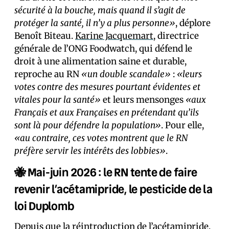
sécurité à la bouche, mais quand il s’agit de
protéger la santé, il n’y a plus personne»
, déplore
Benoît Biteau.
Karine Jacquemart
, directrice
générale de l’ONG Foodwatch, qui défend le
droit à une alimentation saine et durable,
reproche au RN
«un double scandale»
:
«leurs
votes contre des mesures pourtant évidentes et
vitales pour la santé»
et leurs mensonges
«aux
Français et aux Françaises en prétendant qu’ils
sont là pour défendre la population»
. Pour elle,
«au contraire, ces votes montrent que le RN
préfère servir les intérêts des lobbies»
.
🐝 Mai-juin 2026 : le RN tente de faire
revenir l’acétamipride, le pesticide de la
loi Duplomb
Depuis que la réintroduction de
l’acétamipride
,