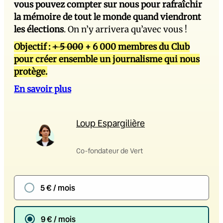
vous pouvez compter sur nous pour rafraîchir
la mémoire de tout le monde quand viendront
les élections
. On n’y arrivera qu’avec vous !
Objectif :
+ 5 000
+ 6 000 membres du Club
pour créer ensemble un journalisme qui nous
protège.
En savoir plus
Loup Espargilière
Co-fondateur de Vert
5 € / mois
9 € / mois