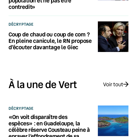
population et ne pas être
contredit»
DÉCRYPTAGE
Coup de chaud ou coup de com ?
En pleine canicule, le RN propose
d’écouter davantage le Giec
À la une de Vert
Voir tout
DÉCRYPTAGE
«On voit disparaître des
espèces» : en Guadeloupe, la
célèbre réserve Cousteau peine à
enrayer l’effondrement de sa