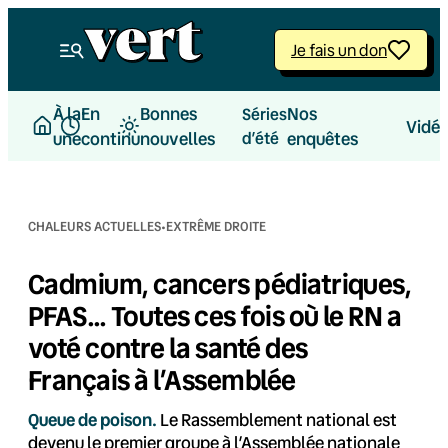
Aller
au
Je fais un don
contenu
À la
En
Bonnes
Nos
Séries
Vidé
une
continu
nouvelles
d’été
enquêtes
·
CHALEURS ACTUELLES
EXTRÊME DROITE
Cadmium, cancers pédiatriques,
PFAS… Toutes ces fois où le RN a
voté contre la santé des
Français à l’Assemblée
Queue de poison.
Le Rassemblement national est
devenu le premier groupe à l’Assemblée nationale