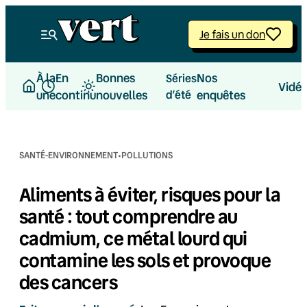
Aller
au
Je fais un don
contenu
À la
En
Bonnes
Nos
Séries
Vidé
une
continu
nouvelles
d’été
enquêtes
·
SANTÉ-ENVIRONNEMENT
POLLUTIONS
Aliments à éviter, risques pour la
santé : tout comprendre au
cadmium, ce métal lourd qui
contamine les sols et provoque
des cancers