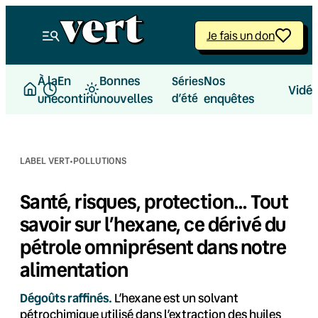
Aller
au
Je fais un don
contenu
À la
En
Bonnes
Nos
Séries
Vidé
une
continu
nouvelles
d’été
enquêtes
·
LABEL VERT
POLLUTIONS
Santé, risques, protection… Tout
savoir sur l’hexane, ce dérivé du
pétrole omniprésent dans notre
alimentation
Dégoûts raffinés.
L’hexane est un solvant
pétrochimique utilisé dans l’extraction des huiles