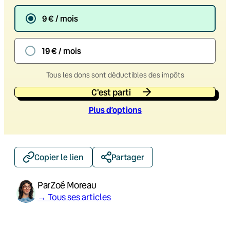
9 € / mois
19 € / mois
Tous les dons sont déductibles des impôts
C'est parti
Plus d’option
s
Copier le lien
Partager
Par
Zoé Moreau
→ Tous ses articles