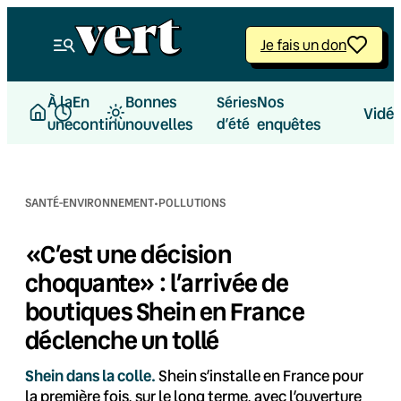
Aller
au
Je fais un don
contenu
À la
En
Bonnes
Nos
Séries
Vidé
une
continu
nouvelles
d’été
enquêtes
·
SANTÉ-ENVIRONNEMENT
POLLUTIONS
«C’est une décision
choquante» : l’arrivée de
boutiques Shein en France
déclenche un tollé
Shein dans la colle.
Shein s’installe en France pour
la première fois, sur le long terme, avec l’ouverture