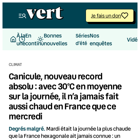
Aller
au
Je fais un don
contenu
À la
En
Bonnes
Nos
Séries
Vidé
une
continu
nouvelles
d’été
enquêtes
CLIMAT
Canicule, nouveau record
absolu : avec 30°C en moyenne
sur la journée, il n’a jamais fait
aussi chaud en France que ce
mercredi
Degrés malgré.
Mardi était la journée la plus chaude
que la France hexagonale ait jamais connue : un