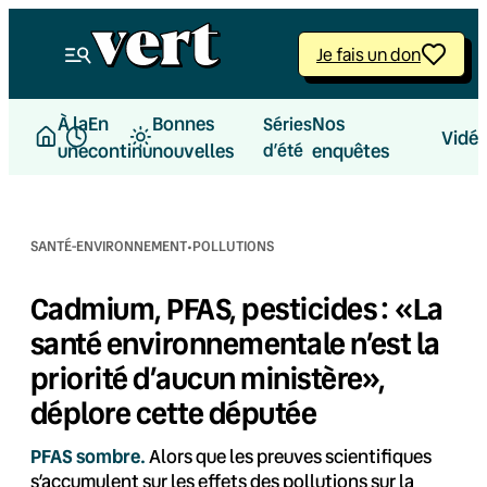
Aller
au
Je fais un don
contenu
À la
En
Bonnes
Nos
Séries
Vidé
une
continu
nouvelles
d’été
enquêtes
·
SANTÉ-ENVIRONNEMENT
POLLUTIONS
Cadmium, PFAS, pesticides : «La
santé environnementale n’est la
priorité d’aucun ministère»,
déplore cette députée
PFAS sombre.
Alors que les preuves scientifiques
s’accumulent sur les effets des pollutions sur la