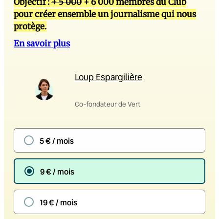
Objectif :
+ 5 000
+ 6 000 membres du Club
pour créer ensemble un journalisme qui nous
protège.
En savoir plus
Loup Espargilière
Co-fondateur de Vert
5 € / mois
9 € / mois
19 € / mois