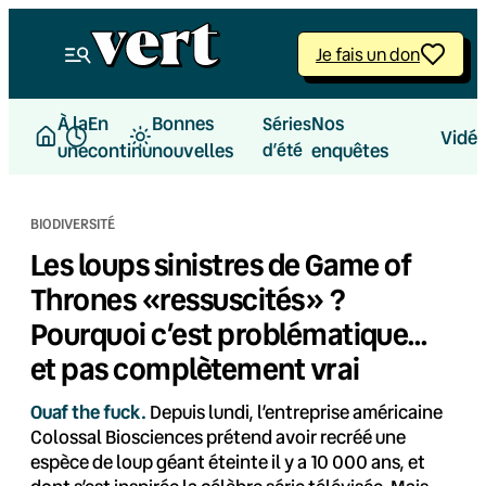
Aller
au
Je fais un don
contenu
À la
En
Bonnes
Nos
Séries
Vidé
une
continu
nouvelles
d’été
enquêtes
BIODIVERSITÉ
Les loups sinistres de Game of
Thrones «ressuscités» ?
Pourquoi c’est problématique…
et pas complètement vrai
Ouaf the fuck.
Depuis lundi, l’entreprise américaine
Colossal Biosciences prétend avoir recréé une
espèce de loup géant éteinte il y a 10 000 ans, et