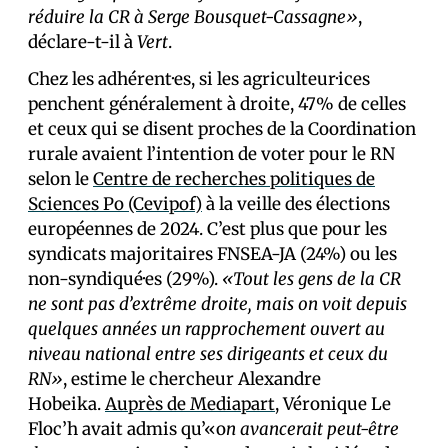
réduire la CR à Serge Bousquet-Cassagne»
,
déclare-t-il à
Vert
.
Chez les adhérent·es, si les agriculteur·ices
penchent généralement à droite, 47% de celles
et ceux qui se disent proches de la Coordination
rurale avaient l’intention de voter pour le RN
selon le
Centre de recherches politiques de
Sciences Po (Cevipof)
à la veille des élections
européennes de 2024. C’est plus que pour les
syndicats majoritaires FNSEA-JA (24%) ou les
non-syndiqué·es (29%).
«Tout les gens de la CR
ne sont pas d’extrême droite, mais on voit depuis
quelques années un rapprochement ouvert au
niveau national entre ses dirigeants et ceux du
RN»
, estime le chercheur Alexandre
Hobeika.
Auprès de Mediapart
, Véronique Le
Floc’h avait admis qu’«o
n avancerait peut-être