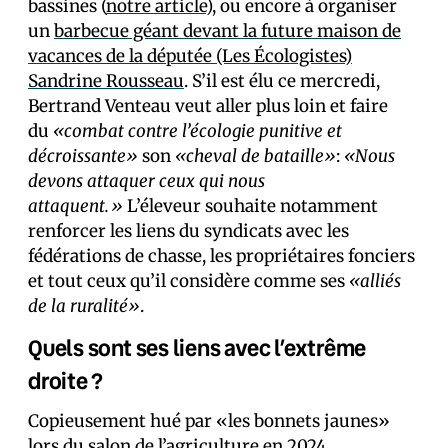
bassines (
notre article
), ou encore à organiser
un
barbecue géant devant la future maison de
vacances de la députée (Les Écologistes)
Sandrine Rousseau
. S’il est élu ce mercredi,
Bertrand Venteau veut aller plus loin et faire
du
«combat contre l’écologie punitive et
décroissante»
son
«cheval de bataille»
:
«Nous
devons attaquer ceux qui nous
attaquent.»
L’éleveur souhaite notamment
renforcer les liens du syndicats avec les
fédérations de chasse, les propriétaires fonciers
et tout ceux qu’il considère comme ses
«alliés
de la ruralité»
.
Quels sont ses liens avec l’extrême
droite ?
Copieusement hué par «les bonnets jaunes»
lors du salon de l’agriculture en 2024,