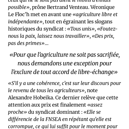
ceux qui ne le sont pas aient le moins d’ennuis
possible»
, prône Bertrand Venteau. Véronique
Le Floc’h met en avant une
«agriculture libre et
indépendante»
, tout en égrainant les slogans
historiques du syndicat :
«Tous unis»
,
«Foutez-
nous la paix, laissez nous travailler»
,
«Des prix,
pas des primes»
…
«Pour que l’agriculture ne soit pas sacrifiée,
nous demandons une exception pour
l’exclure de tout accord de libre-échange»
«S’il y a une cohérence, c’est sur leur discours pour
le revenu de tous les agriculteurs»
, note
Alexandre Hobeika. Ce dernier relève que cette
attention aux prix est finalement
«assez
proche»
du syndicat dominant :
«Elle se
différencie de la FNSEA en répétant qu’elle est
corrompue, ce qui lui suffit pour le moment pour