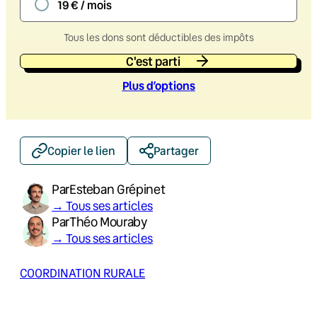
19 € / mois
Tous les dons sont déductibles des impôts
C'est parti
Plus d’option
s
Copier le lien
Partager
Par
Esteban Grépinet
→ Tous ses articles
Par
Théo Mouraby
→ Tous ses articles
COORDINATION RURALE