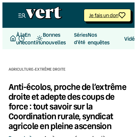
Aller
au
Je fais un don
contenu
À la
En
Bonnes
Nos
Séries
Vidé
une
continu
nouvelles
d’été
enquêtes
·
AGRICULTURE
EXTRÊME DROITE
Anti-écolos, proche de l’extrême
droite et adepte des coups de
force : tout savoir sur la
Coordination rurale, syndicat
agricole en pleine ascension