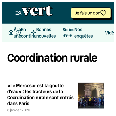
Je fais un don
À la
En
Bonnes
Nos
Séries
Vidé
une
continu
nouvelles
d’été
enquêtes
Coordination rurale
«Le Mercosur est la goutte
d’eau» : les tracteurs de la
Coordination rurale sont entrés
dans Paris
8 janvier 2026