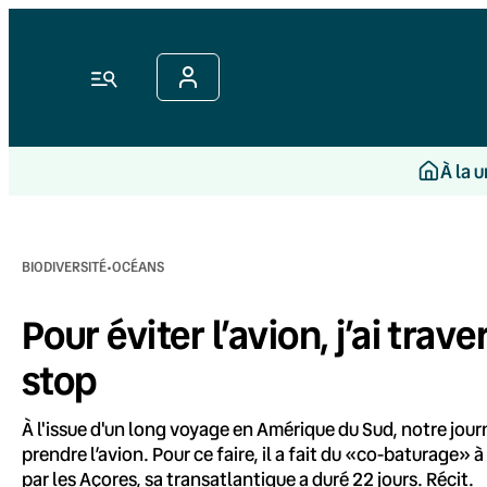
Aller
au
contenu
Menu
À la 
·
BIODIVERSITÉ
OCÉANS
Pour éviter l’avion, j’ai trave
stop
À l'issue d'un long voyage en Amérique du Sud, notre jour
prendre l’avion. Pour ce faire, il a fait du «co-baturage» à
par les Açores, sa transatlantique a duré 22 jours. Récit.