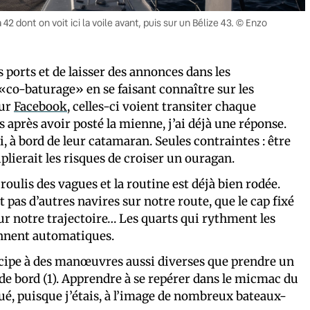
42 dont on voit ici la voile avant, puis sur un Bélize 43. © Enzo
s ports et de laisser des annonces dans les
du «co-baturage» en se faisant connaître sur les
ur
Facebook
, celles-ci voient transiter chaque
après avoir posté la mienne, j’ai déjà une réponse.
 à bord de leur catamaran. Seules contraintes : être
iplierait les risques de croiser un ouragan.
roulis des vagues et la routine est déjà bien rodée.
 pas d’autres navires sur notre route, que le cap fixé
ur notre trajectoire… Les quarts qui rythment les
nnent automatiques.
articipe à des manœuvres aussi diverses que prendre un
de bord (1). Apprendre à se repérer dans le micmac du
ué, puisque j’étais, à l’image de nombreux bateaux-