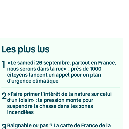
Les plus lus
1
«Le samedi 26 septembre, partout en France,
nous serons dans la rue» : près de 1000
citoyens lancent un appel pour un plan
d’urgence climatique
2
«Faire primer l’intérêt de la nature sur celui
d’un loisir» : la pression monte pour
💌 Inscrivez-vous à nos newsletters
suspendre la chasse dans les zones
incendiées
Quotidienne
Du lundi au vendredi
3
Baignable ou pas ? La carte de France de la
Hebdomadaire