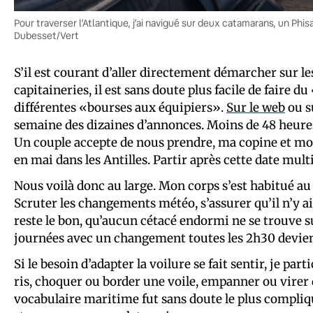
Pour traverser l’Atlantique, j’ai navigué sur deux catamarans, un Phisa 
Dubesset/Vert
S’il est courant d’aller directement démarcher sur le
capitaineries, il est sans doute plus facile de faire 
différentes «bourses aux équipiers».
Sur le web
ou s
semaine des dizaines d’annonces. Moins de 48 heures 
Un couple accepte de nous prendre, ma copine et moi,
en mai dans les Antilles. Partir après cette date mult
Nous voilà donc au large. Mon corps s’est habitué au 
Scruter les changements météo, s’assurer qu’il n’y ait
reste le bon, qu’aucun cétacé endormi ne se trouve s
journées avec un changement toutes les 2h30 devie
Si le besoin d’adapter la voilure se fait sentir, je p
ris, choquer ou border une voile, empanner ou virer 
vocabulaire maritime fut sans doute le plus compliq