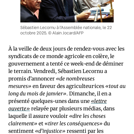
Sébastien Lecornu à l’Assemblée nationale, le 22
octobre 2025. © Alain Jocard/AFP
À la veille de deux jours de rendez-vous avec les
syndicats de ce monde agricole en colère, le
gouvernement a tenté ce week-end de déminer
le terrain. Vendredi, Sébastien Lecornu a
promis d’annoncer
«de nombreuses
mesures»
en faveur des agriculteur·ices
«tout au
long du mois de janvier».
Dimanche, il en a
présenté quelques-unes dans une
«lettre
ouverte»
relayée par plusieurs médias, dans
laquelle il assure vouloir
«dire les choses
clairement»
et «
tirer les conséquences»
du
sentiment
«d’injustice»
ressenti par les