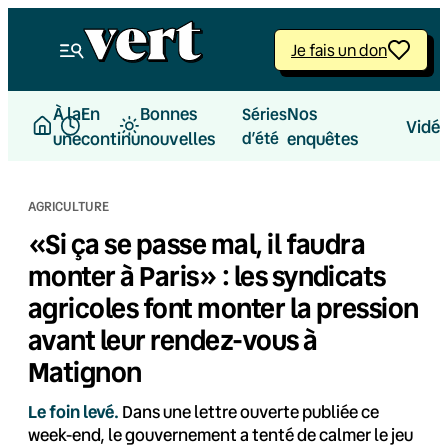
Aller
au
Je fais un don
contenu
À la
En
Bonnes
Nos
Séries
Vidé
une
continu
nouvelles
d’été
enquêtes
AGRICULTURE
«Si ça se passe mal, il faudra
monter à Paris» : les syndicats
agricoles font monter la pression
avant leur rendez-vous à
Matignon
Le foin levé.
Dans une lettre ouverte publiée ce
week-end, le gouvernement a tenté de calmer le jeu