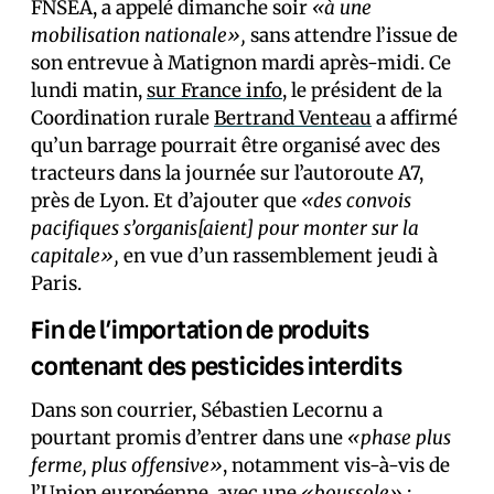
FNSEA, a appelé dimanche soir
«à une
mobilisation nationale»,
sans attendre l’issue de
son entrevue à Matignon mardi après-midi. Ce
lundi matin,
sur France info
, le président de la
Coordination rurale
Bertrand Venteau
a affirmé
qu’un barrage pourrait être organisé avec des
tracteurs dans la journée sur l’autoroute A7,
près de Lyon. Et d’ajouter que
«des convois
pacifiques s’organis[aient] pour monter sur la
capitale»,
en vue d’un rassemblement jeudi à
Paris.
Fin de l’importation de produits
contenant des pesticides interdits
Dans son courrier, Sébastien Lecornu a
pourtant promis d’entrer dans une
«phase plus
ferme, plus offensive»
, notamment vis-à-vis de
l’Union européenne, avec une
«boussole»
: