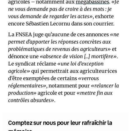
agricoles – notamment aux
mégabassines
.
«Je
ne vous demande pas de croire à des mots : je
vous demande de regarder les actes»
, exhorte
encore Sébastien Lecornu dans son courrier.
La FNSEA juge qu’aucune de ces annonces
«ne
permet d’apporter les réponses concrètes aux
problématiques de revenus des agriculteurs»
et
dénonce une
«absence de vision […] mortifère»
.
Le syndicat réclame
«une loi d’exception
agricole»
qui permettrait aux agriculteur·ices
d’être exempté·es de certains
«verrous
réglementaires»
, notamment pour
«relancer la
production»
agricole et pour
«mettre fin aux
contrôles absurdes»
.
Comptez sur nous pour leur rafraîchir la