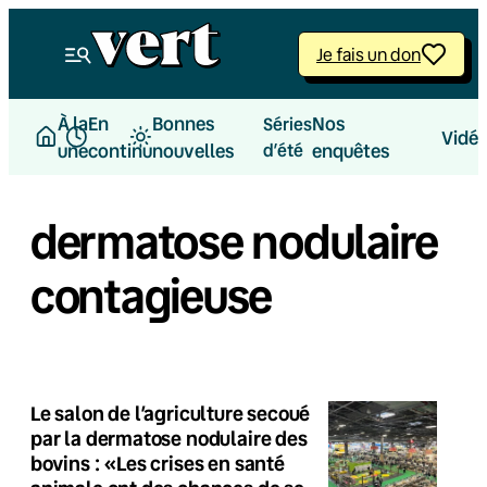
Je fais un don
À la
En
Bonnes
Nos
Séries
Vidé
une
continu
nouvelles
d’été
enquêtes
dermatose nodulaire
contagieuse
Le salon de l’agriculture secoué
par la dermatose nodulaire des
bovins : «Les crises en santé