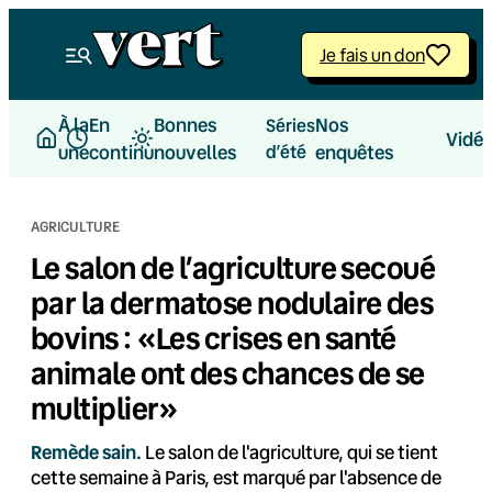
Aller
au
Je fais un don
contenu
À la
En
Bonnes
Nos
Séries
Vidé
une
continu
nouvelles
d’été
enquêtes
AGRICULTURE
Le salon de l’agriculture secoué
par la dermatose nodulaire des
bovins : «Les crises en santé
animale ont des chances de se
multiplier»
Remède sain.
Le salon de l'agriculture, qui se tient
cette semaine à Paris, est marqué par l'absence de