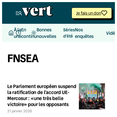
Je fais un don
À la
En
Bonnes
Nos
Séries
Vidé
une
continu
nouvelles
d’été
enquêtes
FNSEA
Le Parlement européen suspend
la ratification de l’accord UE-
Mercosur : «une très belle
victoire» pour les opposants
21 janvier 2026