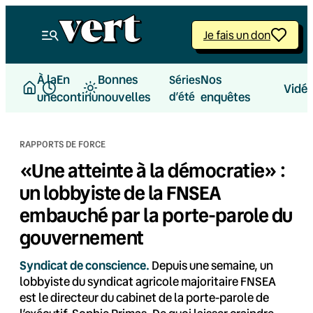
Aller
au
Je fais un don
contenu
À la
En
Bonnes
Nos
Séries
Vidé
une
continu
nouvelles
d’été
enquêtes
RAPPORTS DE FORCE
«Une atteinte à la démocratie» :
un lobbyiste de la FNSEA
embauché par la porte-parole du
gouvernement
Syndicat de conscience.
Depuis une semaine, un
lobbyiste du syndicat agricole majoritaire FNSEA
est le directeur du cabinet de la porte-parole de