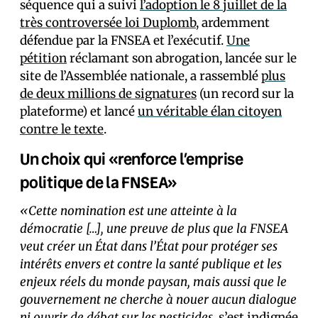
séquence qui a suivi
l’adoption le 8 juillet de la
très controversée loi Duplomb
, ardemment
défendue par la FNSEA et l’exécutif.
Une
pétition
réclamant son abrogation, lancée sur le
site de l’Assemblée nationale, a rassemblé
plus
de deux millions de signatures
(un record sur la
plateforme) et lancé
un véritable élan citoyen
contre le texte
.
Un choix qui «renforce l’emprise
politique de la FNSEA»
«Cette nomination est une atteinte à la
démocratie […], une preuve de plus que la FNSEA
veut créer un État dans l’État pour protéger ses
intérêts envers et contre la santé publique et les
enjeux réels du monde paysan, mais aussi que le
gouvernement ne cherche à nouer aucun dialogue
ni ouvrir de débat sur les pesticides,
s’est indignée