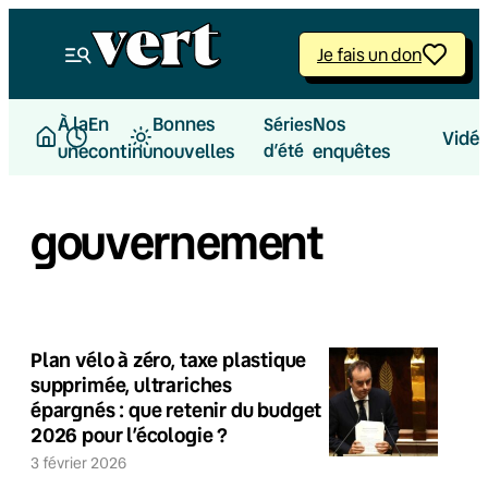
Je fais un don
À la
En
Bonnes
Nos
Séries
Vidé
une
continu
nouvelles
d’été
enquêtes
gouvernement
Plan vélo à zéro, taxe plastique
supprimée, ultrariches
épargnés : que retenir du budget
2026 pour l’écologie ?
3 février 2026