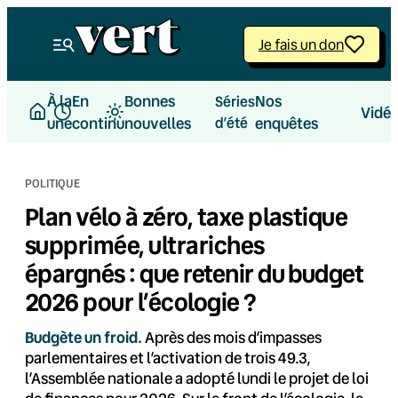
Aller
au
Je fais un don
contenu
À la
En
Bonnes
Nos
Séries
Vidé
une
continu
nouvelles
d’été
enquêtes
POLITIQUE
Plan vélo à zéro, taxe plastique
supprimée, ultrariches
épargnés : que retenir du budget
2026 pour l’écologie ?
Budgète un froid.
Après des mois d’impasses
parlementaires et l’activation de trois 49.3,
l’Assemblée nationale a adopté lundi le projet de loi