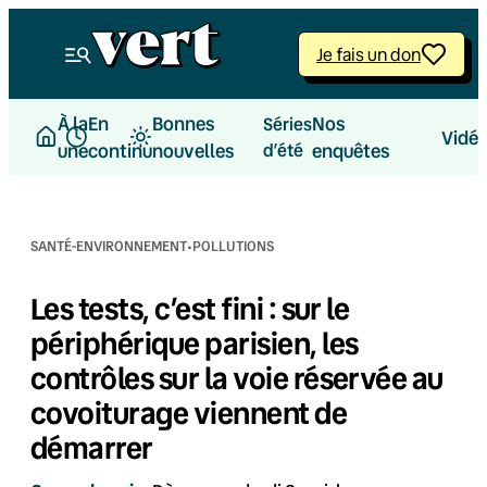
Aller
au
Je fais un don
contenu
À la
En
Bonnes
Nos
Séries
Vidé
une
continu
nouvelles
d’été
enquêtes
·
SANTÉ-ENVIRONNEMENT
POLLUTIONS
Les tests, c’est fini : sur le
périphérique parisien, les
contrôles sur la voie réservée au
covoiturage viennent de
démarrer