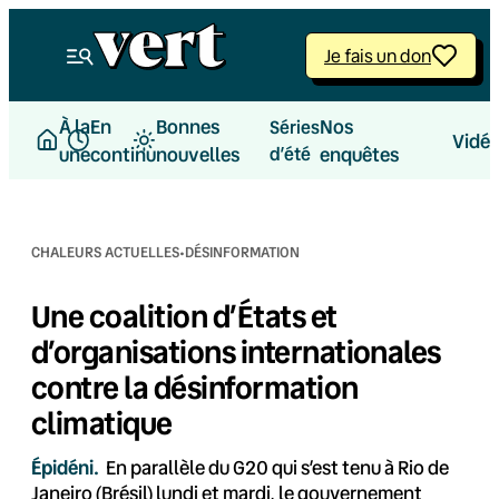
Aller
au
Je fais un don
contenu
À la
En
Bonnes
Nos
Séries
Vidé
une
continu
nouvelles
d’été
enquêtes
·
CHALEURS ACTUELLES
DÉSINFORMATION
Une coalition d’États et
d’organisations internationales
contre la désinformation
climatique
Épidéni.
En parallèle du G20 qui s’est tenu à Rio de
Janeiro (Brésil) lundi et mardi, le gouvernement