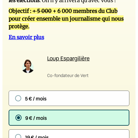
les élections
. On n’y arrivera qu’avec vous !
Objectif :
+ 5 000
+ 6 000 membres du Club
pour créer ensemble un journalisme qui nous
protège.
En savoir plus
Loup Espargilière
Co-fondateur de Vert
5 € / mois
9 € / mois
19 € / mois