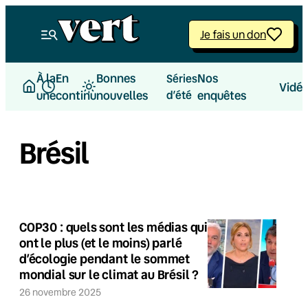
Je fais un don
À la
En
Bonnes
Nos
Séries
Vidé
une
continu
nouvelles
d’été
enquêtes
Brésil
COP30 : quels sont les médias qui
ont le plus (et le moins) parlé
d’écologie pendant le sommet
mondial sur le climat au Brésil ?
26 novembre 2025