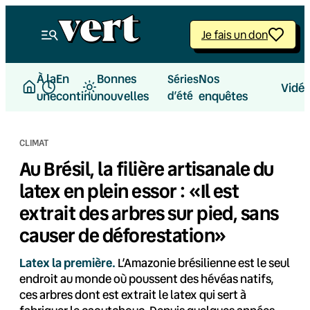
Aller
au
Je fais un don
contenu
À la
En
Bonnes
Nos
Séries
Vidé
une
continu
nouvelles
d’été
enquêtes
CLIMAT
Au Brésil, la filière artisanale du
latex en plein essor : «Il est
extrait des arbres sur pied, sans
causer de déforestation»
Latex la première.
L’Amazonie brésilienne est le seul
endroit au monde où poussent des hévéas natifs,
ces arbres dont est extrait le latex qui sert à