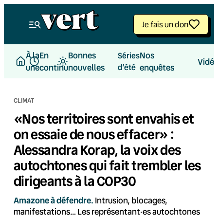
Aller
au
Je fais un don
contenu
À la
En
Bonnes
Nos
Séries
Vidé
une
continu
nouvelles
d’été
enquêtes
CLIMAT
«Nos territoires sont envahis et
on essaie de nous effacer» :
Alessandra Korap, la voix des
autochtones qui fait trembler les
dirigeants à la COP30
Amazone à défendre.
Intrusion, blocages,
manifestations… Les représentant·es autochtones