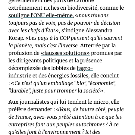
généralement des puits de carbone
extrêmement riches en biodiversité,
comme le
souligne l’ONU elle-même
,
«nous n’avons
toujours pas de voix, pas de pouvoir de décision
avec les chefs d’État»,
s’indigne Alessandra
Korap.
«Les pays à la COP pensent qu’ils sauvent
la planète, mais c’est l’inverse.
Atterrée par la
profusion de
«fausses solutions»
promues par
les dirigeants politiques et la présence
décomplexée des lobbies de
l’agro-
industrie
et
des énergies fossiles
, elle conclut
:
«Ce n’est qu’un emballage “bio”, “économie”,
“durable”, juste pour tromper la société».
Aux journalistes qui lui tendent le micro, elle
préfère demander :
«Vous, de l’autre côté, peuple
de France, avez-vous prêté attention à ce que les
entreprises font aux peuples autochtones ? À ce
qu’elles font à l’environnement ? Ici des