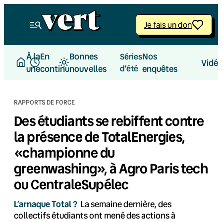
Aller
au
Je fais un don
contenu
À la
En
Bonnes
Nos
Séries
Vidé
une
continu
nouvelles
d’été
enquêtes
RAPPORTS DE FORCE
Des étudiants se rebiffent contre
la présence de TotalEnergies,
«championne du
greenwashing», à Agro Paris tech
ou CentraleSupélec
L’arnaque Total ?
La semaine dernière, des
collectifs étudiants ont mené des actions à