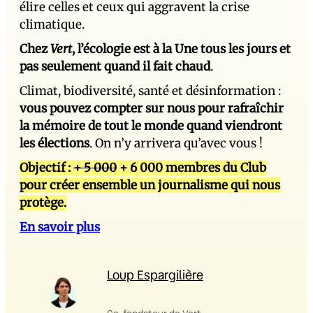
élire celles et ceux qui aggravent la crise
climatique.
Chez
Vert
, l’écologie est à la Une tous les jours et
pas seulement quand il fait chaud
.
Climat, biodiversité, santé et désinformation :
vous pouvez compter sur nous pour rafraîchir
la mémoire de tout le monde quand viendront
les élections
. On n’y arrivera qu’avec vous !
Objectif :
+ 5 000
+ 6 000 membres du Club
pour créer ensemble un journalisme qui nous
protège.
En savoir plus
Loup Espargilière