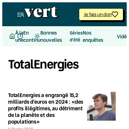
Je fais un don
À la
En
Bonnes
Nos
Séries
Vidé
une
continu
nouvelles
d’été
enquêtes
TotalEnergies
TotalEnergies a engrangé 15,2
milliards d’euros en 2024 : «des
profits illégitimes, au détriment
de la planète et des
populations»