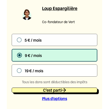
Loup Espargilière
Co-fondateur de Vert
5 € / mois
9 € / mois
19 € / mois
Tous les dons sont déductibles des impôts
C'est parti
Plus d’option
s