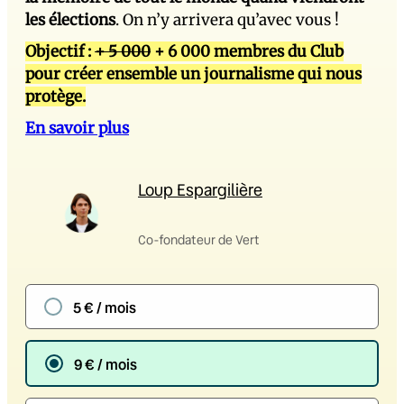
les élections
. On n’y arrivera qu’avec vous !
Objectif :
+ 5 000
+ 6 000 membres du Club
pour créer ensemble un journalisme qui nous
protège.
En savoir plus
Loup Espargilière
Co-fondateur de Vert
5 € / mois
9 € / mois