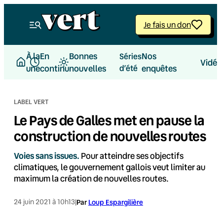
Aller
au
Je fais un don
contenu
À la
En
Bonnes
Nos
Séries
Vidé
une
continu
nouvelles
d’été
enquêtes
LABEL VERT
Le Pays de Galles met en pause la
construction de nouvelles routes
Voies sans issues.
Pour atteindre ses objectifs
climatiques, le gouvernement gallois veut limiter au
maximum la création de nouvelles routes.
24 juin 2021 à 10h13
|
Par
Loup Espargilière