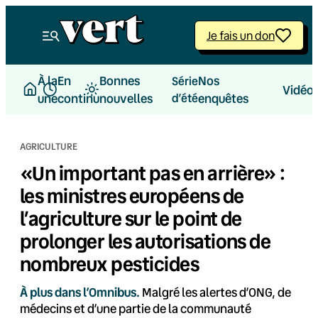
Aller
au
Je fais un don
contenu
À la
En
Bonnes
Nos
Série
Vidéo
une
continu
nouvelles
d’été
enquêtes
AGRICULTURE
«Un important pas en arrière» :
les ministres européens de
l’agriculture sur le point de
prolonger les autorisations de
nombreux pesticides
À plus dans l’Omnibus.
Malgré les alertes d’ONG, de
médecins et d’une partie de la communauté