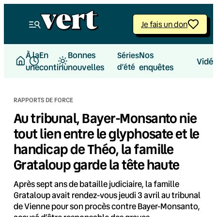
Aller
au
Je fais un don
contenu
À la
En
Bonnes
Nos
Séries
Vidé
une
continu
nouvelles
d’été
enquêtes
RAPPORTS DE FORCE
Au tribunal, Bayer-Monsanto nie
tout lien entre le glyphosate et le
handicap de Théo, la famille
Grataloup garde la tête haute
Après sept ans de bataille judiciaire, la famille
Grataloup avait rendez-vous jeudi 3 avril au tribunal
de Vienne pour son procès contre Bayer-Monsanto,