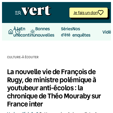
Aller
au
Je fais un don
contenu
À la
En
Bonnes
Nos
Séries
Vidé
une
continu
nouvelles
d’été
enquêtes
·
CULTURE
À ÉCOUTER
La nouvelle vie de François de
Rugy, de ministre polémique à
youtubeur anti-écolos : la
chronique de Théo Mouraby sur
France inter