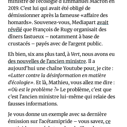
ministre de l’écologie d’Emmanuel Macron en
2019. C’est lui qui avait été obligé de
démissionner après la fameuse «affaire des
homards». Souvenez-vous, Mediapart
avait
révélé
que François de Rugy organisait des
dîners fastueux – notamment à base de
crustacés – payés avec de l’argent public.
Eh bien, six ans plus tard, à
Vert
, nous avons eu
des nouvelles de l’ancien ministre
. Il a
aujourd’hui une chaîne Youtube pour, je cite :
«Lutter contre la désinformation en matière
d’écologie».
Et là, Mathieu, vous allez me dire :
«Où est le problème ?»
Le problème, c’est que
c’est l’ancien ministre lui-même qui relaie des
fausses informations.
Je vous donne un exemple avec sa dernière
émission sur l’acétamipride – vous savez,
ce