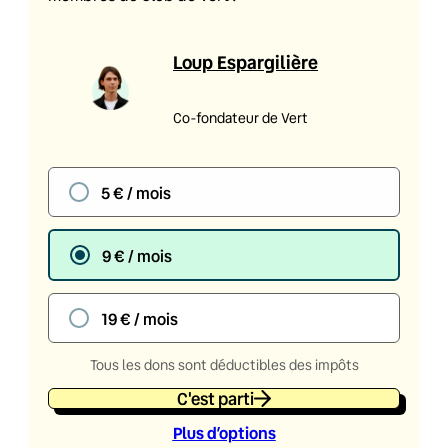
Loup Espargilière
Co-fondateur de Vert
5 € / mois
9 € / mois
19 € / mois
Tous les dons sont déductibles des impôts
C'est parti
Plus d’option
s