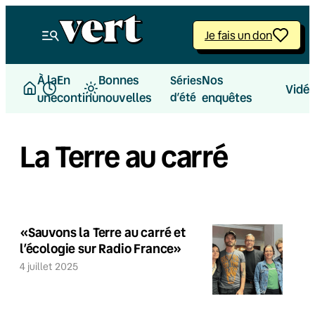
Je fais un don
À la
En
Bonnes
Nos
Séries
Vidé
une
continu
nouvelles
d’été
enquêtes
La Terre au carré
«Sauvons la Terre au carré et
l’écologie sur Radio France»
4 juillet 2025