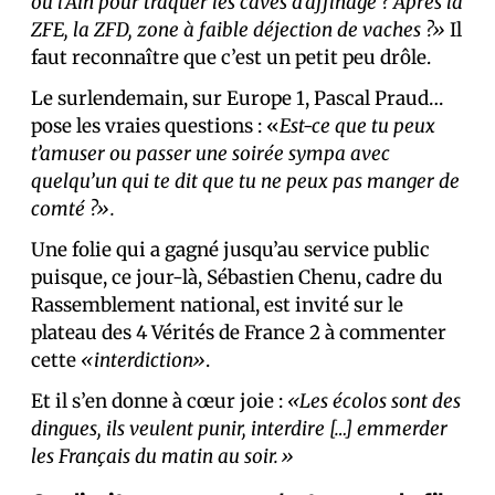
ou l’Ain pour traquer les caves d’affinage ? Après la
ZFE, la ZFD, zone à faible déjection de vaches ?»
Il
faut reconnaître que c’est un petit peu drôle.
Le surlendemain, sur Europe 1, Pascal Praud…
pose les vraies questions : «
Est-ce que tu peux
t’amuser ou passer une soirée sympa avec
quelqu’un qui te dit que tu ne peux pas manger de
comté ?».
Une folie qui a gagné jusqu’au service public
puisque, ce jour-là, Sébastien Chenu, cadre du
Rassemblement national, est invité sur le
plateau des 4 Vérités de France 2 à commenter
cette
«interdiction»
.
Et il s’en donne à cœur joie :
«Les écolos sont des
dingues, ils veulent punir, interdire […] emmerder
les Français du matin au soir.»