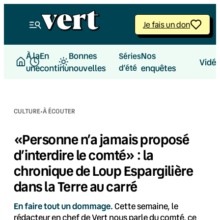
Aller
au
Je fais un don
contenu
À la
En
Bonnes
Nos
Séries
Vidé
une
continu
nouvelles
d’été
enquêtes
·
CULTURE
À ÉCOUTER
«Personne n’a jamais proposé
d’interdire le comté» : la
chronique de Loup Espargilière
dans la Terre au carré
En faire tout un dommage.
Cette semaine, le
rédacteur en chef de Vert nous parle du comté, ce