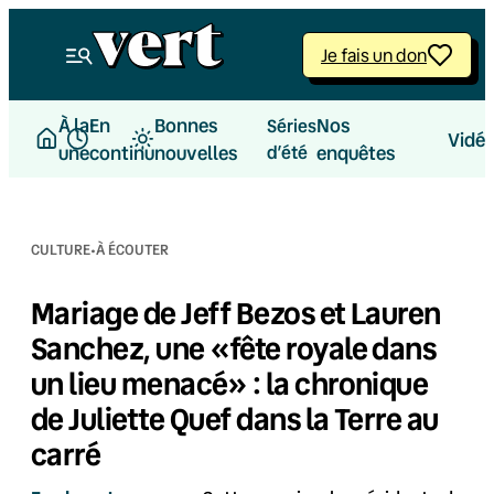
Aller
au
Je fais un don
contenu
À la
En
Bonnes
Nos
Séries
Vidé
une
continu
nouvelles
d’été
enquêtes
·
CULTURE
À ÉCOUTER
Mariage de Jeff Bezos et Lauren
Sanchez, une «fête royale dans
un lieu menacé» : la chronique
de Juliette Quef dans la Terre au
carré