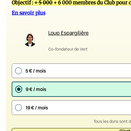
Objectif :
+ 5 000
+ 6 000 membres du Club pour c
En savoir plus
Loup Espargilière
Co-fondateur de Vert
5 € / mois
9 € / mois
19 € / mois
Tous les dons sont 