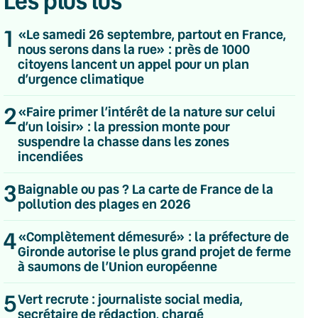
Les plus lus
1
«Le samedi 26 septembre, partout en France,
nous serons dans la rue» : près de 1000
citoyens lancent un appel pour un plan
d’urgence climatique
2
«Faire primer l’intérêt de la nature sur celui
d’un loisir» : la pression monte pour
suspendre la chasse dans les zones
incendiées
3
Baignable ou pas ? La carte de France de la
pollution des plages en 2026
4
«Complètement démesuré» : la préfecture de
Gironde autorise le plus grand projet de ferme
à saumons de l’Union européenne
💌 Inscrivez-vous à nos newsletters
5
Vert recrute : journaliste social media,
Quotidienne
secrétaire de rédaction, chargé
Du lundi au vendredi