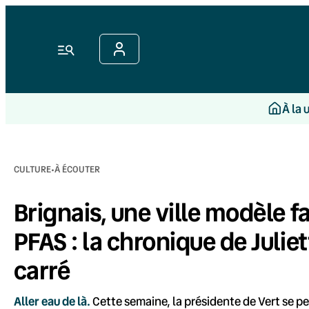
Aller
au
contenu
Menu
À la 
·
CULTURE
À ÉCOUTER
Brignais, une ville modèle fa
PFAS : la chronique de Julie
carré
Aller eau de là.
Cette semaine, la présidente de Vert se p