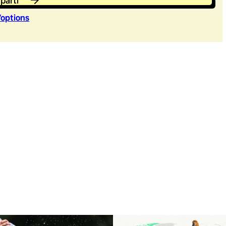
 parti
’option
s