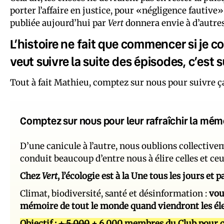
porter l’affaire en justice, pour «négligence fautive» 
publiée aujourd’hui par
Vert
donnera envie à d’autre
L’histoire ne fait que commencer si je c
veut suivre la suite des épisodes, c’est 
Tout à fait Mathieu, comptez sur nous pour suivre ça
Comptez sur nous pour leur rafraîchir la mém
D’une canicule à l’autre, nous oublions collectiv
conduit beaucoup d’entre nous à élire celles et ce
Chez
Vert
, l’écologie est à la Une tous les jours et
Climat, biodiversité, santé et désinformation :
vou
mémoire de tout le monde quand viendront les él
Objectif :
+ 5 000
+ 6 000 membres du Club pour c