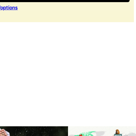
’option
s