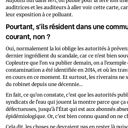
Aujourd’hui dans
Vert
, on publie pour la 1ère fois u
auditrices et les auditeurs à aller voir cette carte, c
leur exposition à ce polluant.
Pourtant, s’ils résident dans une commu
courant, non ?
Oui, normalement la loi oblige les autorités à prévenir
dernier ingrédient du scandale, car ce n’est bien so
Copleutre que l’on va publier demain, on a l’exemple
contamination a été identifiée en 2014, et où les tr
en cours en ce moment. Et surtout, les riverains ne s
du robinet depuis une décennie…
En fait, ce qu’on constate, c’est que les autorités pu
syndicats de l’eau qui jouent la montre parce que ça
défectueuses, jusqu’à l’État qui est aux abonnés absen
épidémiologique. Or, c’est bien connu quand on ne ch
Cela dit, les choses ne devraient pas en rester là pu