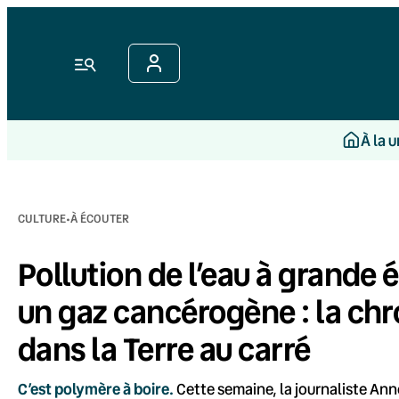
Aller
au
contenu
Menu
À la 
·
CULTURE
À ÉCOUTER
Pollution de l’eau à grande 
un gaz cancérogène : la chr
dans la Terre au carré
C’est polymère à boire.
Cette semaine, la journaliste Anne