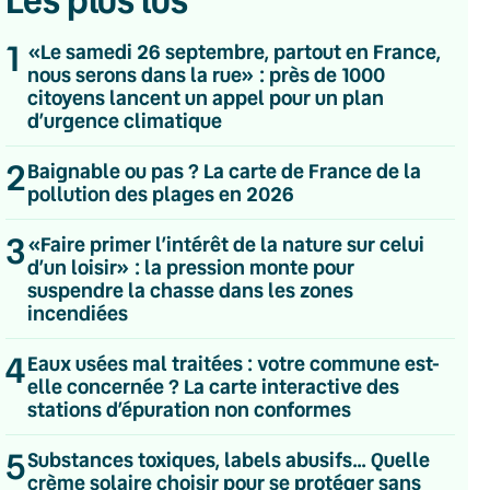
Les plus lus
1
«Le samedi 26 septembre, partout en France,
nous serons dans la rue» : près de 1000
citoyens lancent un appel pour un plan
d’urgence climatique
2
Baignable ou pas ? La carte de France de la
pollution des plages en 2026
3
«Faire primer l’intérêt de la nature sur celui
d’un loisir» : la pression monte pour
suspendre la chasse dans les zones
incendiées
4
Eaux usées mal traitées : votre commune est-
elle concernée ? La carte interactive des
💌 Inscrivez-vous à nos newsletters
stations d’épuration non conformes
Quotidienne
5
Substances toxiques, labels abusifs… Quelle
Du lundi au vendredi
crème solaire choisir pour se protéger sans
Hebdomadaire