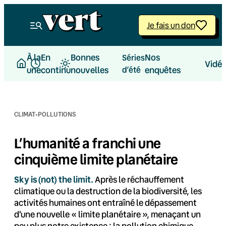
Aller
au
Je fais un don
contenu
À la
En
Bonnes
Nos
Séries
Vidé
une
continu
nouvelles
d’été
enquêtes
·
CLIMAT
POLLUTIONS
L’humanité a franchi une
cinquième limite planétaire
Sky is (not) the limit.
Après le réchauffement
climatique ou la destruction de la biodiversité, les
activités humaines ont entraîné le dépassement
d'une nouvelle « limite planétaire », menaçant un
peu plus notre existence : la pollution chimique.