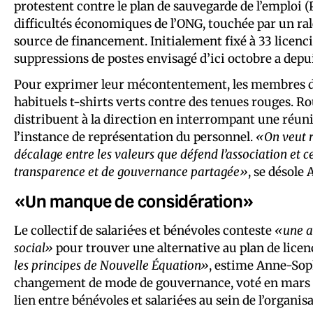
protestent contre le plan de sauvegarde de l’emploi (
difficultés économiques de l’ONG, touchée par un ral
source de financement. Initialement fixé à 33 licenci
suppressions de postes envisagé d’ici octobre a depu
Pour exprimer leur mécontentement, les membres de
habituels t-shirts verts contre des tenues rouges. Roug
distribuent à la direction en interrompant une réuni
l’instance de représentation du personnel.
«On veut ra
décalage entre les valeurs que défend l’association et ce
transparence et de gouvernance partagée»
, se désole
«Un manque de considération»
Le collectif de salarié·es et bénévoles conteste
«une a
social»
pour trouver une alternative au plan de lice
les principes de Nouvelle Équation»
, estime Anne-Soph
changement de mode de gouvernance, voté en mars 2
lien entre bénévoles et salarié·es au sein de l’organis