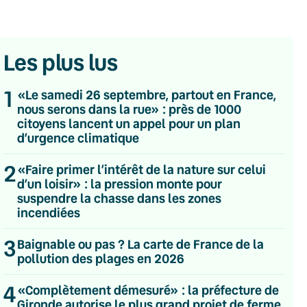
Les plus lus
1
«Le samedi 26 septembre, partout en France,
nous serons dans la rue» : près de 1000
citoyens lancent un appel pour un plan
d’urgence climatique
2
«Faire primer l’intérêt de la nature sur celui
d’un loisir» : la pression monte pour
suspendre la chasse dans les zones
incendiées
3
Baignable ou pas ? La carte de France de la
pollution des plages en 2026
💌 Inscrivez-vous à nos newsletters
4
«Complètement démesuré» : la préfecture de
Quotidienne
Gironde autorise le plus grand projet de ferme
Du lundi au vendredi