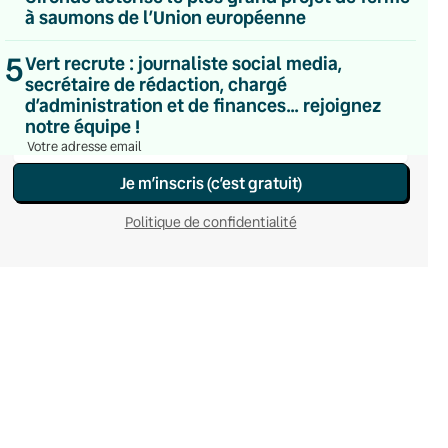
Hebdomadaire
à saumons de l’Union européenne
Le samedi
Chaleurs Actuelles
5
Vert recrute : journaliste social media,
Une fois par mois
secrétaire de rédaction, chargé
C’était Mieux Après
d’administration et de finances… rejoignez
Occasionnelle
notre équipe !
Je m’inscris (c’est gratuit)
Politique de confidentialité