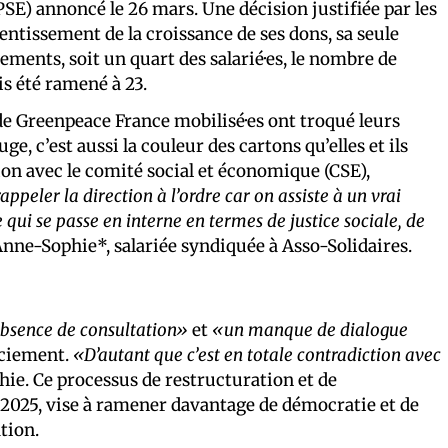
PSE) annoncé le 26 mars. Une décision justifiée par les
entissement de la croissance de ses dons, sa seule
ements, soit un quart des salarié·es, le nombre de
is été ramené à 23.
 Greenpeace France mobilisé·es ont troqué leurs
e, c’est aussi la couleur des cartons qu’elles et ils
on avec le comité social et économique (CSE),
ppeler la direction à l’ordre car on assiste à un vrai
 qui se passe en interne en termes de justice sociale, de
 Anne-Sophie*, salariée syndiquée à Asso-Solidaires.
bsence de consultation»
et
«un manque de dialogue
nciement.
«D’autant que c’est en totale contradiction avec
ie. Ce processus de restructuration et de
025, vise à ramener davantage de démocratie et de
ation.