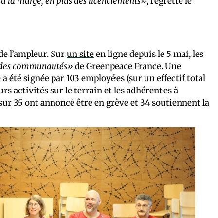
 à la marge, en plus des licenciements»
, regrette le
de l’ampleur. Sur
un site
en ligne depuis le 5 mai, les
e des communautés»
de Greenpeace France. Une
a été signée par 103 employé·es (sur un effectif total
urs activités sur le terrain et les adhérent·es à
sur 35 ont annoncé être en grève et 34 soutiennent la