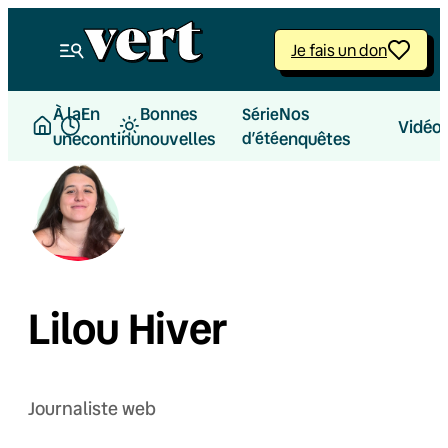
Je fais un don
À la
En
Bonnes
Nos
Série
Vidéo
une
continu
nouvelles
d’été
enquêtes
Lilou Hiver
Journaliste web