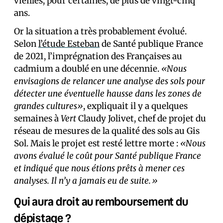
vieilles, pour certaines, de plus de vingt-cinq
ans.
Or la situation a très probablement évolué.
Selon
l’étude Esteban
de Santé publique France
de 2021, l’imprégnation des Français·es au
cadmium a doublé en une décennie.
«Nous
envisagions de relancer une analyse des sols pour
détecter une éventuelle hausse dans les zones de
grandes cultures»
, expliquait il y a quelques
semaines à
Vert
Claudy Jolivet, chef de projet du
réseau de mesures de la qualité des sols au Gis
Sol. Mais le projet est resté lettre morte :
«
Nous
avons évalué
le coût pour Santé publique France
et indiqué que nous étions prêts à mener ces
analyses. Il n’y a jamais eu de suite.»
Qui aura droit au remboursement du
dépistage ?