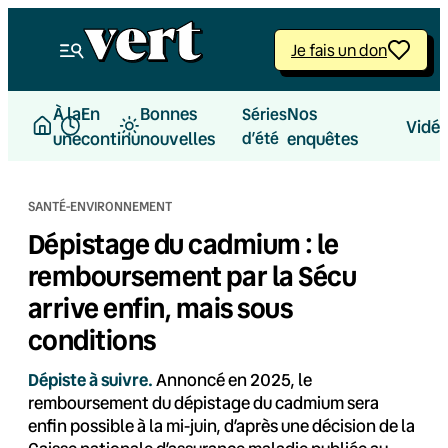
Aller
au
Je fais un don
contenu
À la
En
Bonnes
Nos
Séries
Vidé
une
continu
nouvelles
d’été
enquêtes
SANTÉ-ENVIRONNEMENT
Dépistage du cadmium : le
remboursement par la Sécu
arrive enfin, mais sous
conditions
Dépiste à suivre.
Annoncé en 2025, le
remboursement du dépistage du cadmium sera
enfin possible à la mi-juin, d’après une décision de la