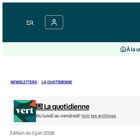
Aller
au
contenu
Menu
À la 
NEWSLETTERS
·
LA QUOTIDIENNE
💌 La quotidienne
·
Du lundi au vendredi
Voir les archives
Édition du 3 juin 2026