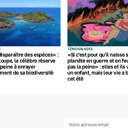
E
TÉMOIGNAGES
disparaître des espèces» :
«Si c’est pour qu’il naisse 
oupe, la célèbre réserve
planète en guerre et en feu
peine à enrayer
pas la peine» : elles et ils
ement de sa biodiversité
un enfant, mais leur vie a 
cet été