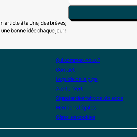
n article à la Une, des brèves,
u une bonne idée chaque jour !
Qui sommes-nous ?
Contact
Le guide de la pige
Alerter Vert
Signaler des faits de violence
Mentions légales
Gérer les cookies