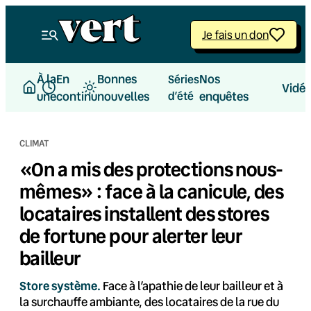
Aller
au
Je fais un don
contenu
À la
En
Bonnes
Nos
Séries
Vidé
une
continu
nouvelles
d’été
enquêtes
CLIMAT
«On a mis des protections nous-
mêmes» : face à la canicule, des
locataires installent des stores
de fortune pour alerter leur
bailleur
Store système.
Face à l’apathie de leur bailleur et à
la surchauffe ambiante, des locataires de la rue du